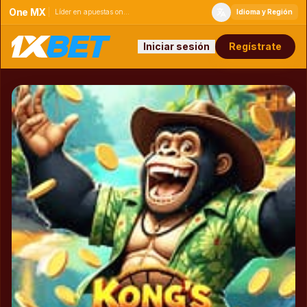
One MX
Líder en apuestas online
Idioma y Región
Iniciar sesión
Regístrate