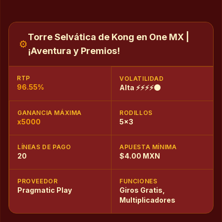
Torre Selvática de Kong en One MX |
⚙️
¡Aventura y Premios!
RTP
VOLATILIDAD
96.55%
Alta ⚡⚡⚡⚡🌑
GANANCIA MÁXIMA
RODILLOS
x5000
5x3
LÍNEAS DE PAGO
APUESTA MÍNIMA
20
$4.00 MXN
PROVEEDOR
FUNCIONES
Pragmatic Play
Giros Gratis,
Multiplicadores