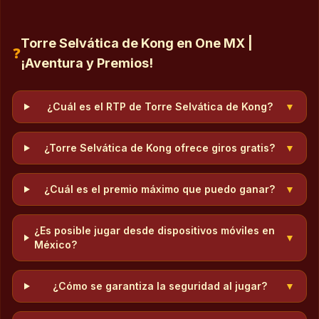
Torre Selvática de Kong en One MX |
❓
¡Aventura y Premios!
¿Cuál es el RTP de Torre Selvática de Kong?
▼
¿Torre Selvática de Kong ofrece giros gratis?
▼
¿Cuál es el premio máximo que puedo ganar?
▼
¿Es posible jugar desde dispositivos móviles en
▼
México?
¿Cómo se garantiza la seguridad al jugar?
▼