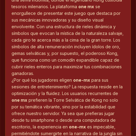
tesoros milenarios. La plataforma
one mx
se
enorgullece de presentar este juego que destaca por
sus mecánicas innovadoras y su diseño visual
envolvente. Con una estructura de rieles dinámica y
símbolos que evocan la mística de la naturaleza salvaje,
cada giro te acerca más a la cima de la gran torre. Los
símbolos de alta remuneración incluyen ídolos de oro,
gemas selváticas y, por supuesto, el poderoso Kong,
que funciona como un comodín expandible capaz de
cubrir rieles enteros para maximizar tus combinaciones
ganadoras.
¿Por qué los jugadores eligen
one-mx
para sus
sesiones de entretenimiento? La respuesta reside en la
optimización y la fluidez. Los usuarios recurrentes de
one mx
prefieren la Torre Selvática de Kong no solo
por su temática vibrante, sino por la estabilidad que
ofrece nuestro servidor. Ya sea que prefieras jugar
desde tu smartphone o desde una computadora de
escritorio, la experiencia en
one-mx
es impecable,
permitiéndote sumergirte en la narrativa de la jungla sin