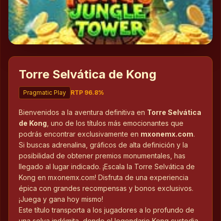
▶
Torre Selvática de Kong
Pragmatic Play
RTP 96.8%
Bienvenidos a la aventura definitiva en
Torre Selvática
de Kong
, uno de los títulos más emocionantes que
podrás encontrar exclusivamente en
mxonemx.com
.
Si buscas adrenalina, gráficos de alta definición y la
posibilidad de obtener premios monumentales, has
llegado al lugar indicado. ¡Escala la Torre Selvática de
Kong en mxonemx.com! Disfruta de una experiencia
épica con grandes recompensas y bonos exclusivos.
¡Juega y gana hoy mismo!
Este título transporta a los jugadores a lo profundo de
una selva indómita, donde el legendario Kong custodia