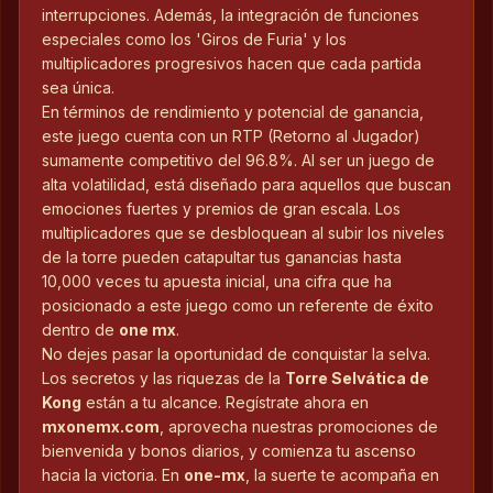
interrupciones. Además, la integración de funciones
especiales como los 'Giros de Furia' y los
multiplicadores progresivos hacen que cada partida
sea única.
En términos de rendimiento y potencial de ganancia,
este juego cuenta con un RTP (Retorno al Jugador)
sumamente competitivo del 96.8%. Al ser un juego de
alta volatilidad, está diseñado para aquellos que buscan
emociones fuertes y premios de gran escala. Los
multiplicadores que se desbloquean al subir los niveles
de la torre pueden catapultar tus ganancias hasta
10,000 veces tu apuesta inicial, una cifra que ha
posicionado a este juego como un referente de éxito
dentro de
one mx
.
No dejes pasar la oportunidad de conquistar la selva.
Los secretos y las riquezas de la
Torre Selvática de
Kong
están a tu alcance. Regístrate ahora en
mxonemx.com
, aprovecha nuestras promociones de
bienvenida y bonos diarios, y comienza tu ascenso
hacia la victoria. En
one-mx
, la suerte te acompaña en