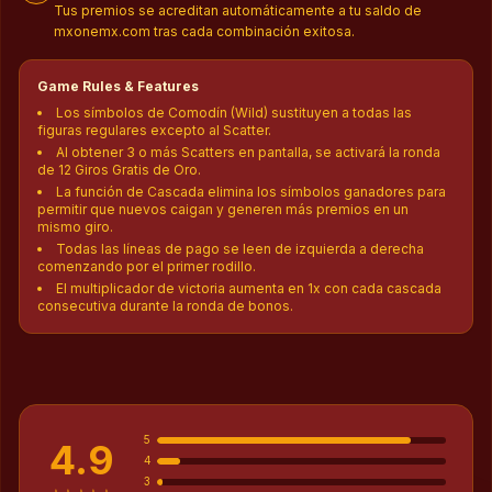
Tus premios se acreditan automáticamente a tu saldo de
mxonemx.com tras cada combinación exitosa.
Game Rules & Features
Los símbolos de Comodín (Wild) sustituyen a todas las
figuras regulares excepto al Scatter.
Al obtener 3 o más Scatters en pantalla, se activará la ronda
de 12 Giros Gratis de Oro.
La función de Cascada elimina los símbolos ganadores para
permitir que nuevos caigan y generen más premios en un
mismo giro.
Todas las líneas de pago se leen de izquierda a derecha
comenzando por el primer rodillo.
El multiplicador de victoria aumenta en 1x con cada cascada
consecutiva durante la ronda de bonos.
5
4.9
4
3