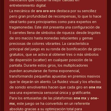
entretenimiento digital.
La mecánica de
oro oro oro
destaca por su sencillez
pero gran profundidad de recompensas, lo que lo hace
ideal tanto para principiantes como para expertos en
tragamonedas. Este slot presenta una configuración de
5 carretes llena de símbolos de riqueza: desde lingotes
de oro macizo hasta monedas relucientes y gemas
preciosas de colores vibrantes. La característica
principal del juego es su ronda de bonificación de giros
gratuitos, que se activa al obtener tres o más símbolos
de dispersión (scatter) en cualquier posición de la
pantalla. Durante estos giros, los multiplicadores
pueden acumularse de forma exponencial,
transformando pequeñas apuestas en premios masivos
que te dejarán sin aliento. La fluidez visual y los efectos
de sonido envolventes hacen que cada giro en
one mx
sea una experiencia sensorial única y gratificante.
Para los entusiastas de las plataformas
one mx
y
one-
mx
, este juego se ha convertido en un referente
absoluto gracias a su optimización total para