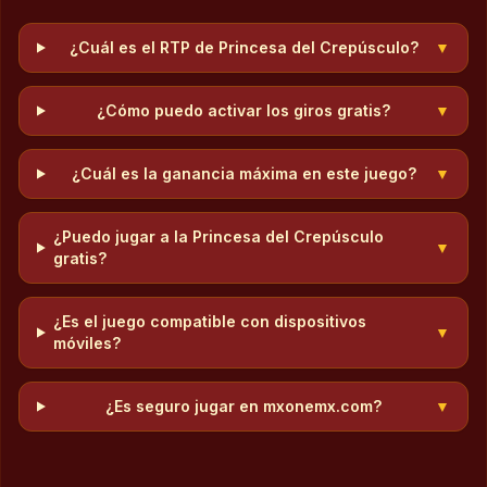
¿Cuál es el RTP de Princesa del Crepúsculo?
▼
¿Cómo puedo activar los giros gratis?
▼
¿Cuál es la ganancia máxima en este juego?
▼
¿Puedo jugar a la Princesa del Crepúsculo
▼
gratis?
¿Es el juego compatible con dispositivos
▼
móviles?
¿Es seguro jugar en mxonemx.com?
▼