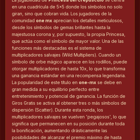
en una cuadrícula de 5x5 donde los símbolos no solo
giran, sino que cobran vida. Los jugadores de la
comunidad
one mx
aprecian los detalles meticulosos,
desde los símbolos de gemas brillantes hasta la
majestuosa corona y, por supuesto, la propia Princesa,
que actúa como el símbolo de mayor valor. Una de las
funciones más destacadas es el sistema de
multiplicadores salvajes (Wild Multipliers). Cuando un
símbolo de orbe mágico aparece en los rodillos, puede
otorgar multiplicadores de hasta 10x, lo que transforma
una ganancia estándar en una recompensa legendaria.
La popularidad de este título en
one-mx
se debe en
gran medida a su equilibrio perfecto entre
entretenimiento y potencial de ganancia. La función de
Giros Gratis se activa al obtener tres o más símbolos de
dispersión (Scatter). Durante esta ronda, los
multiplicadores salvajes se vuelven 'pegajosos', lo que
significa que permanecen en su posición durante toda
la bonificación, aumentando drásticamente las
posibilidades de alcanzar el premio máximo de hasta